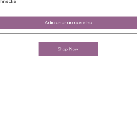
chnecke
Adicionar ao carrinho
Shop Now
Kontakt
Charming-Nails
Thomas Stanelle
Im Seefeld 17
D-63667 Nidda