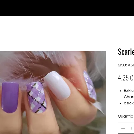
♥ Usando
IOSS
- Sem taxas de importação
Comprar
Comprar
Comprar
Comprar
Scarl
SKU: A6
4,25 €
Exklu
Char
deck
16 s
von 
Quanti
16.5
Für a