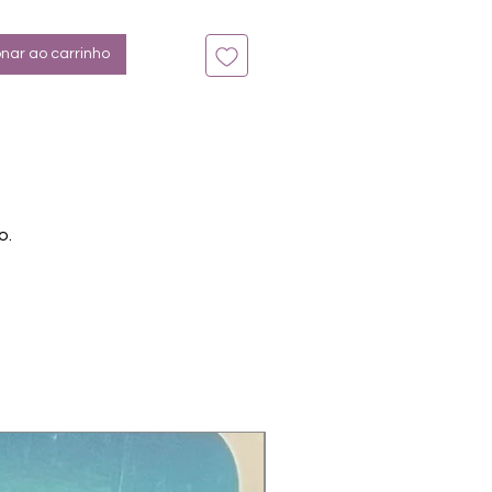
n bis zu 14 Tage
la, Violet, Weiß, Glitter,
onar ao carrinho
o.