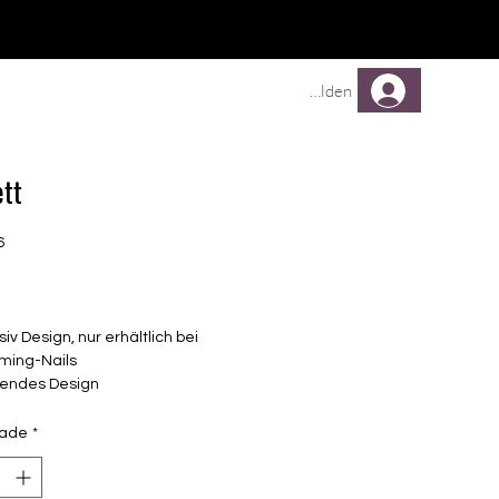
Comprar
Comprar
Mehr
Anmelden
ett
6
Preço
siv Design, nur erhältlich bei
ming-Nails
endes Design
elbstklebende Nagelfolien
unterschiedlicher Grösse (8.4mm –
dade
*
mm)
lle Nägel geeignet