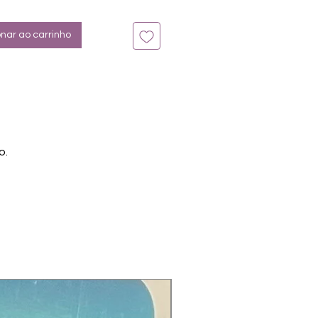
to zeigt PerfectMatch "Cacao mit
onar ao carrinho
o.