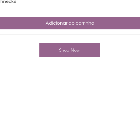
chnecke
Adicionar ao carrinho
Shop Now
Kontakt
Charming-Nails
Thomas Stanelle
Im Seefeld 17
D-63667 Nidda