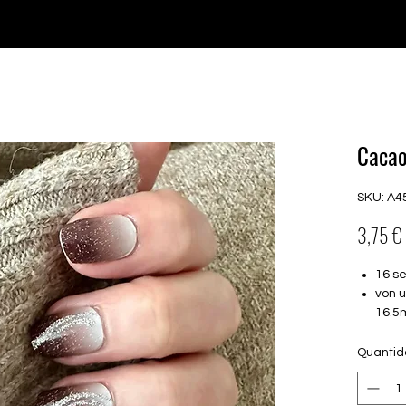
♥ Usando
IOSS
- Sem taxas de importação
Comprar
Comprar
Comprar
Comprar
Cacao
SKU: A4
3,75 €
16 s
von 
16.5
Für a
Halte
Quanti
Farbe