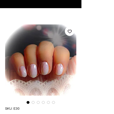
♥ Utilizzo di
IOSS
- Nessuna spesa di importazione
SKU: E30