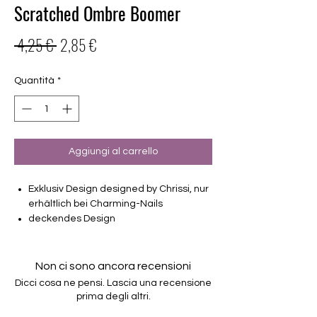
Scratched Ombre Boomer
Prezzo
Prezzo
 4,25 € 
2,85 €
regolare
scontato
Quantità
*
Aggiungi al carrello
Exklusiv Design designed by Chrissi, nur
erhältlich bei Charming-Nails
deckendes Design
16 selbstklebende Nagelfolien
von unterschiedlicher Grösse (8.4mm –
16.5mm)
Non ci sono ancora recensioni
Für alle Nägel geeignet
Dicci cosa ne pensi. Lascia una recensione
Halten bis zu 14 Tage
prima degli altri.
Farbe: Ombre, Glitter, Weiß, Rosé