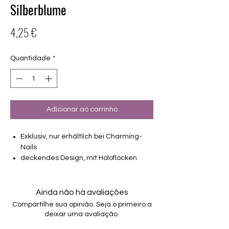
Silberblume
Preço
4,25 €
Quantidade
*
Adicionar ao carrinho
Exklusiv, nur erhältlich bei Charming-
Nails
deckendes Design, mit Holoflocken
16 selbstklebende Nagelfolien
von unterschiedlicher Grösse (8.4mm –
16.5mm)
Ainda não há avaliações
Für alle Nägel geeignet
Compartilhe sua opinião. Seja o primeiro a
Halten bis zu 14 Tage
deixar uma avaliação.
Farbe: Schwarz, Silber, Glitter