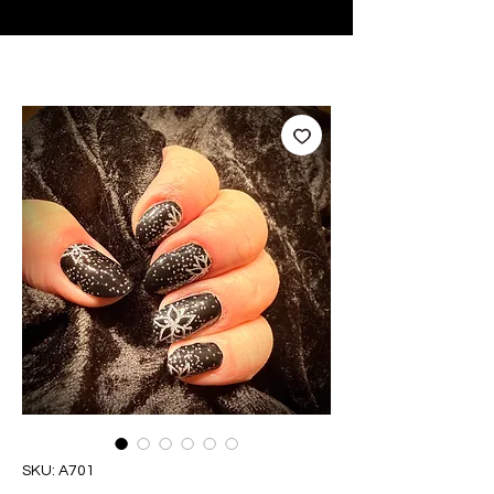
♥ Usando
IOSS
- Sem taxas de importação
SKU: A701