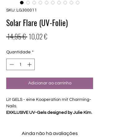
SKU: LG300011
Solar Flare (UV-Folie)
Preço
Preço
 14,95 € 
10,02 €
normal
promocional
Quantidade
*
Adicionar ao carrinho
Lit GELS - eine Kooperation mit Charming-
Nails.
EXKLUSIVE UV-Gels designed by Julie Kim.
Diese Folien haben einen Dome und
dünnere Ränder
Ainda não há avaliações
hohe Haltbarkeit und absoluter Glanz -