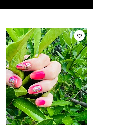
♥ Usando
IOSS
- Sem taxas de importação