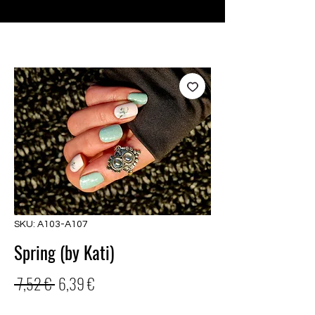
♥ Usando
IOSS
- Sem taxas de importação
SKU: A103-A107
Spring (by Kati)
Preço
Preço
 7,52 € 
6,39 €
normal
promocional