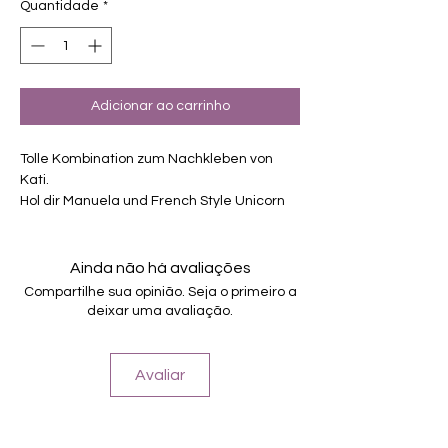
Quantidade
*
Adicionar ao carrinho
Tolle Kombination zum Nachkleben von
Kati.
Hol dir Manuela und French Style Unicorn
zusammen zum vergünstigten Preis.
Exklusiv Design, nur erhältlich bei
Charming-Nails
Ainda não há avaliações
selbstklebende Nagelfolien
Compartilhe sua opinião. Seja o primeiro a
von unterschiedlicher Grösse
deixar uma avaliação.
Für alle Nägel geeignet
Halten bis zu 14 Tage
Avaliar