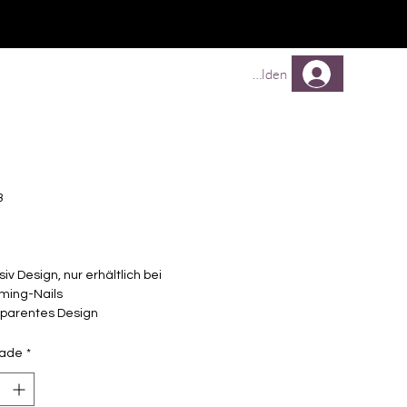
Comprar
Comprar
Mehr
Anmelden
3
Preço
siv Design, nur erhältlich bei
ming-Nails
sparentes Design
elbstklebende Nagelfolien
unterschiedlicher Grösse (8.4mm –
dade
*
mm)
lle Nägel geeignet