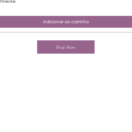
chnecke
Adicionar ao carrinho
Shop Now
Kontakt
Charming-Nails
Thomas Stanelle
Im Seefeld 17
D-63667 Nidda