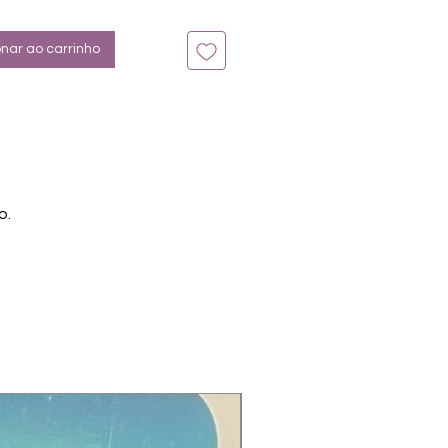
n bis zu 14 Tage
ilber, Overlay
onar ao carrinho
o.