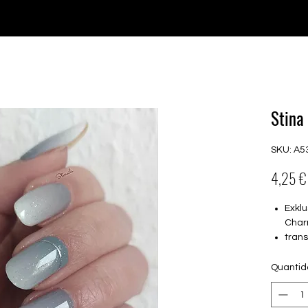
♥ Usando
IOSS
- Sem taxas de importação
Comprar
Comprar
Comprar
Comprar
Stina
SKU: A5
4,25 €
Exklu
Char
tran
16 s
von 
Quanti
16.5
Für a