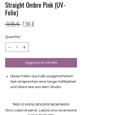
Straight Ombre Pink (UV-
Folie)
Prezzo
Prezzo
 9,95 € 
7,96 €
regolare
scontato
Quantità
*
Aggiungi al carrello
Diese Folien aus halb ausgehärtetem
Gel versprechen eine lange Haltbarkeit
und Glanz wie aus dem Studio.
Deckendes Design
Haltbarkeit 3-4 Wochen ohne Macken
Non ci sono ancora recensioni
brauchen keinen Unter- oder Überlack
Dicci cosa ne pensi. Lascia una recensione
müssen unter der Lampe ausgehärtet