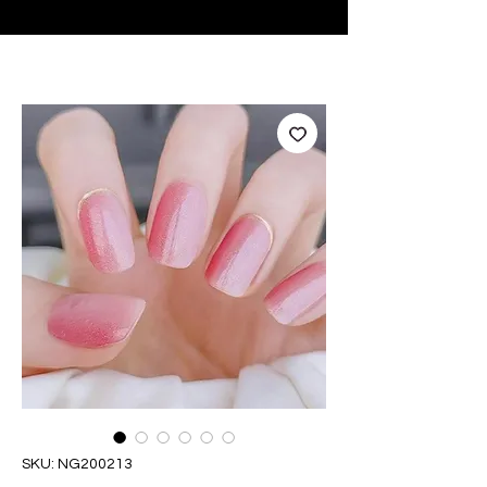
♥ Utilizzo di
IOSS
- Nessuna spesa di importazione
SKU: NG200213