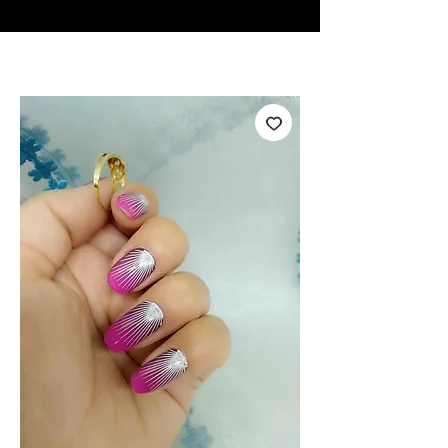
♥ Usando
IOSS
- Sem taxas de importação