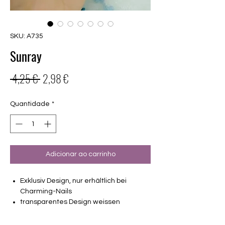
SKU: A735
Sunray
Preço
Preço
 4,25 € 
2,98 €
normal
promocional
Quantidade
*
Adicionar ao carrinho
Exklusiv Design, nur erhältlich bei
Charming-Nails
transparentes Design weissen
Sonnenstrahlen und einem silbernem
Glitzerpunkt