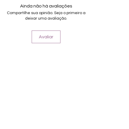
16 selbstklebende Nagelfolien
Ainda não há avaliações
von unterschiedlicher Grösse (8.4mm –
Compartilhe sua opinião. Seja o primeiro a
16.5mm)
deixar uma avaliação.
Für alle Nägel geeignet
Halten bis zu 14 Tage
Farbe: Weiß, Silberglitter, Overlay
Avaliar