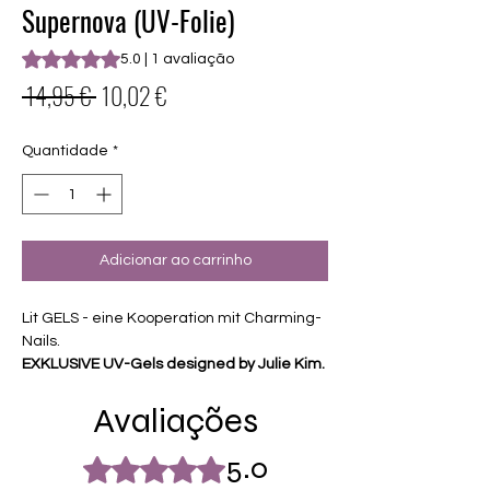
Supernova (UV-Folie)
A classificação é 5.0 de 5 estrelas com base em 1 avaliação
5.0 | 1 avaliação
Preço
Preço
 14,95 € 
10,02 €
normal
promocional
Quantidade
*
Adicionar ao carrinho
Lit GELS - eine Kooperation mit Charming-
Nails.
EXKLUSIVE UV-Gels designed by Julie Kim.
Avaliações
Diese Folien haben einen Dome und
dünnere Ränder
hohe Haltbarkeit und absoluter Glanz -
5.0
Rated 5 out of 5 stars.
ohne EXTRA Topcoat