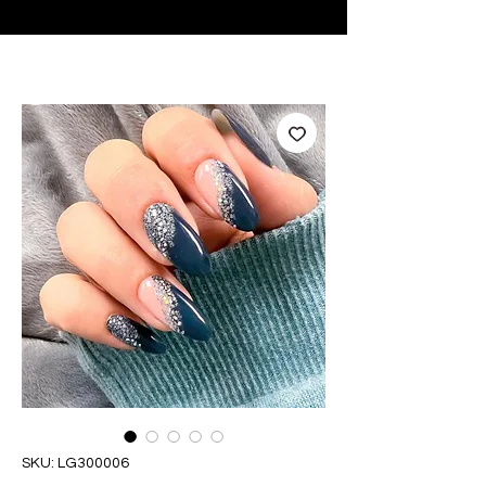
♥ Usando
IOSS
- Sem taxas de importação
SKU: LG300006