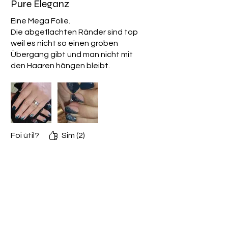
Pure Eleganz
Urethane Acrylate
Eine Mega Folie.
Made in South Korea
Die abgeflachten Ränder sind top
weil es nicht so einen groben
Übergang gibt und man nicht mit
den Haaren hängen bleibt.
Sie glänzen von Grund auf auch
ohne topcoat schon.
Und die SuperNova ist vom Design
her so elegant und wunderschön
Foi útil?
Sim (2)