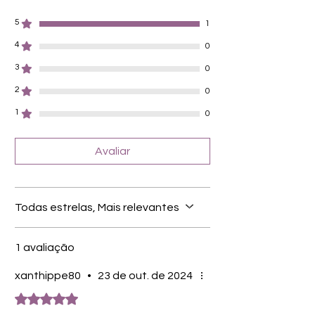
Haltbarkeit: 3-4 Wochen ohne Macken
5
brauchen keinen Unter- oder Überlack
1
müssen unter der Lampe ausgehärtet
4
0
werden - 2-4 x 60 Sekunden (je nach
Lampentyp)!!
3
0
verwendbar für Hände und Füsse
2
0
30 Folien von unterschiedlicher Grösse
Entfernung mittels Stäbchenmethode
1
0
(kleine Ecke lösen und dann mit in Öl
oder Nagellackentferner getränktem
Avaliar
Hufstäbchen oder Zahnseidestick unter
der Folie langsam hin und her fahren).
Eventuelle Kleberreste mit
Nagellackentferner beseitigen.
Todas estrelas, Mais relevantes
wie bei jeder Maniküre ist eine gute
Nagelvorbereitung der Garant für
perfekte Ergebnisse
1 avaliação
Farbe: Blau, Metallic, Glitter
xanthippe80
•
23 de out. de 2024
Inhaltsstoffe:
Rated 5 out of 5 stars.
Acrylate Copolymer Adhesive,