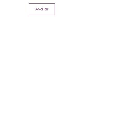
Für alle Nägel geeignet
Halten bis zu 14 Tage
Avaliar
Farbe: Blau-Weiß, Overlay