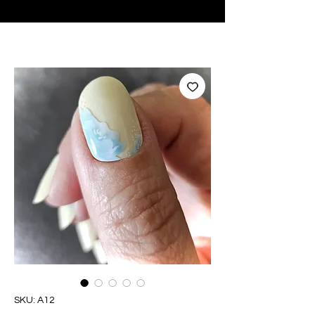
♥ Usando
IOSS
- Sem taxas de importação
SKU: A12