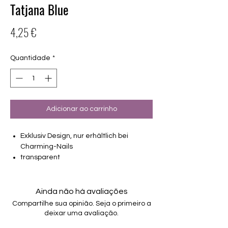
Tatjana Blue
Preço
4,25 €
Quantidade
*
Adicionar ao carrinho
Exklusiv Design, nur erhältlich bei
Charming-Nails
transparent
16 selbstklebende Nagelfolien
von unterschiedlicher Grösse (8.4mm –
16.5mm)
Ainda não há avaliações
nur auf einem Träger, keine einzelnen
Compartilhe sua opinião. Seja o primeiro a
Schutzfolien mehr
deixar uma avaliação.
verbesserte Qualität