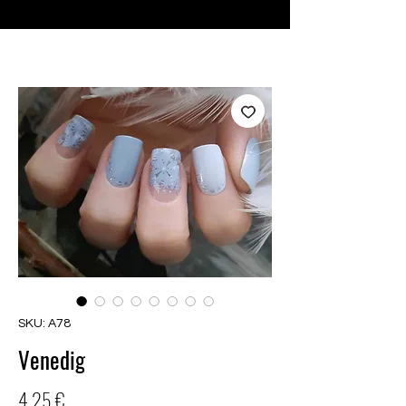
♥ Usando
IOSS
- Sem taxas de importação
SKU: A78
Venedig
Preço
4,25 €