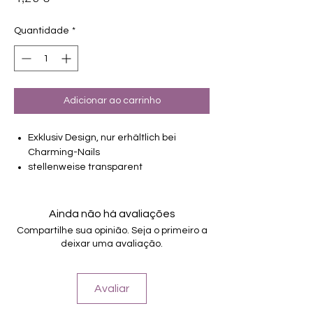
Quantidade
*
Adicionar ao carrinho
Exklusiv Design, nur erhältlich bei
Charming-Nails
stellenweise transparent
16 selbstklebende Nagelfolien
von unterschiedlicher Grösse (8.4mm –
16.5mm)
Ainda não há avaliações
Für alle Nägel geeignet
Compartilhe sua opinião. Seja o primeiro a
Halten bis zu 14 Tage
deixar uma avaliação.
Farbe: Grau, Teiltransparent
Avaliar