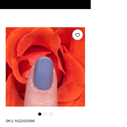
♥ Utilizzo di
IOSS
- Nessuna spesa di importazione
SKU: NG200066