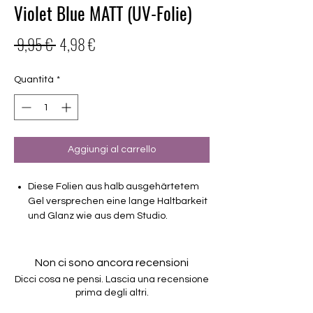
Violet Blue MATT (UV-Folie)
Prezzo
Prezzo
 9,95 € 
4,98 €
regolare
scontato
Quantità
*
Aggiungi al carrello
Diese Folien aus halb ausgehärtetem
Gel versprechen eine lange Haltbarkeit
und Glanz wie aus dem Studio.
Haltbarkeit 3-4 Wochen ohne Macken
brauchen keinen Unter- oder Überlack
Non ci sono ancora recensioni
müssen unter der Lampe ausgehärtet
Dicci cosa ne pensi. Lascia una recensione
werden
prima degli altri.
verwendbar für Hände und Füsse