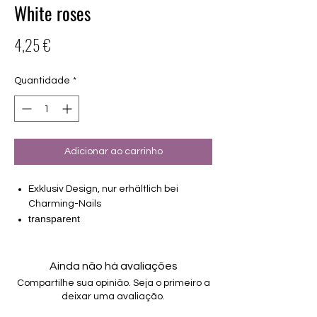
White roses
Preço
4,25 €
Quantidade
*
Adicionar ao carrinho
Exklusiv Design, nur erhältlich bei
Charming-Nails
transparent
16 selbstklebende Nagelfolien
von unterschiedlicher Grösse (8.4mm –
16.5mm)
Ainda não há avaliações
Für alle Nägel geeignet
Compartilhe sua opinião. Seja o primeiro a
Halten bis zu 14 Tage
deixar uma avaliação.
Farbe: Weiß, Overlay