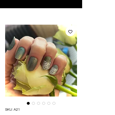
♥ Usando
IOSS
- Sem taxas de importação
SKU: A21