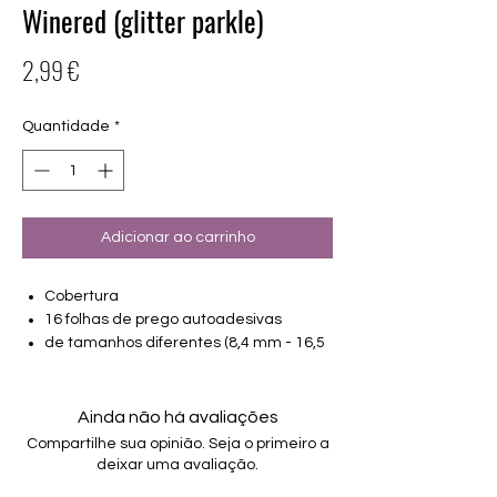
Winered (glitter parkle)
Preço
2,99 €
Quantidade
*
Adicionar ao carrinho
Cobertura
16 folhas de prego autoadesivas
de tamanhos diferentes (8,4 mm - 16,5
mm)
Adequado para todas as unhas
Aguenta até 14 dias
Ainda não há avaliações
Compartilhe sua opinião. Seja o primeiro a
deixar uma avaliação.