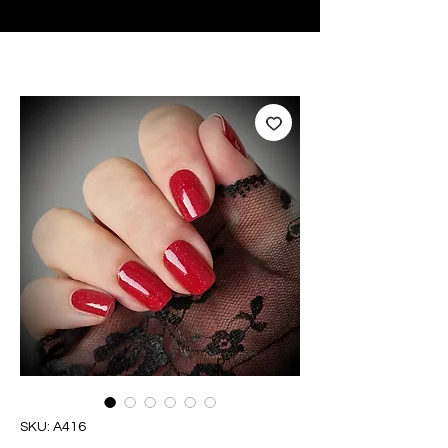
♥ Usando
IOSS
- Sem taxas de importação
SKU: A416