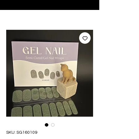
♥ Usando
IOSS
- Sem taxas de importação
SKU: SG160109