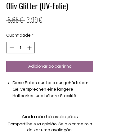
Oliv Glitter (UV-Folie)
Preço
Preço
 6,65 € 
3,99 €
normal
promocional
Quantidade
*
Adicionar ao carrinho
Diese Folien aus halb ausgehärtetem
Gel versprechen eine längere
Haltbarkeit und höhere Stabilität.
deckend
Gleiche Grössen wie die normalen 16er
Ainda não há avaliações
Folien
Compartilhe sua opinião. Seja o primeiro a
Haltbarkeit bis zu 3-4 Wochen ohne
deixar uma avaliação.
Macken