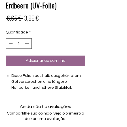
Erdbeere (UV-Folie)
Preço
Preço
 6,65 € 
3,99 €
normal
promocional
Quantidade
*
Adicionar ao carrinho
Diese Folien aus halb ausgehärtetem
Gel versprechen eine längere
Haltbarkeit und höhere Stabilität.
deckend
Gleiche Grössen wie die normalen 16er
Ainda não há avaliações
Folien
Compartilhe sua opinião. Seja o primeiro a
Haltbarkeit bis zu 3-4 Wochen ohne
deixar uma avaliação.
Macken