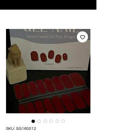
♥ Usando
IOSS
- Sem taxas de importação
SKU: SG160012