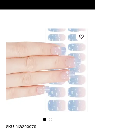
♥ Usando
IOSS
- Sem taxas de importação
SKU: NG200079