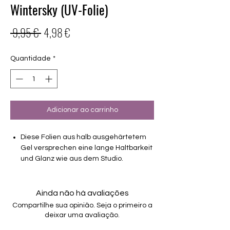
Wintersky (UV-Folie)
Preço
Preço
 9,95 € 
4,98 €
normal
promocional
Quantidade
*
Adicionar ao carrinho
Diese Folien aus halb ausgehärtetem
Gel versprechen eine lange Haltbarkeit
und Glanz wie aus dem Studio.
Semitransparentes Design
Haltbarkeit 3-4 Wochen ohne Macken
Ainda não há avaliações
brauchen keinen Unter- oder Überlack
Compartilhe sua opinião. Seja o primeiro a
müssen unter der Lampe ausgehärtet
deixar uma avaliação.
werden