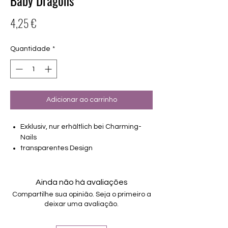
Baby Dragons
Preço
4,25 €
Quantidade
*
Adicionar ao carrinho
Exklusiv, nur erhältlich bei Charming-
Nails
transparentes Design
16 selbstklebende Nagelfolien
von unterschiedlicher Grösse (8.4mm –
16.5mm)
Ainda não há avaliações
Für alle Nägel geeignet
Compartilhe sua opinião. Seja o primeiro a
Halten bis zu 14 Tage
deixar uma avaliação.