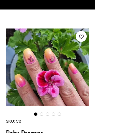
♥ Usando
IOSS
- Sem taxas de importação
SKU: C8