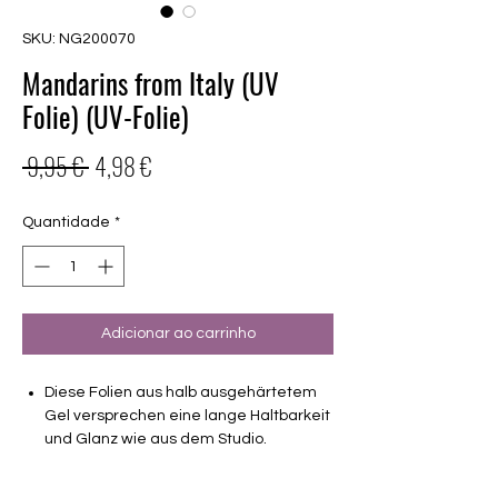
SKU: NG200070
Mandarins from Italy (UV
Folie) (UV-Folie)
Preço
Preço
 9,95 € 
4,98 €
normal
promocional
Quantidade
*
Adicionar ao carrinho
Diese Folien aus halb ausgehärtetem
Gel versprechen eine lange Haltbarkeit
und Glanz wie aus dem Studio.
Haltbarkeit 3-4 Wochen ohne Macken