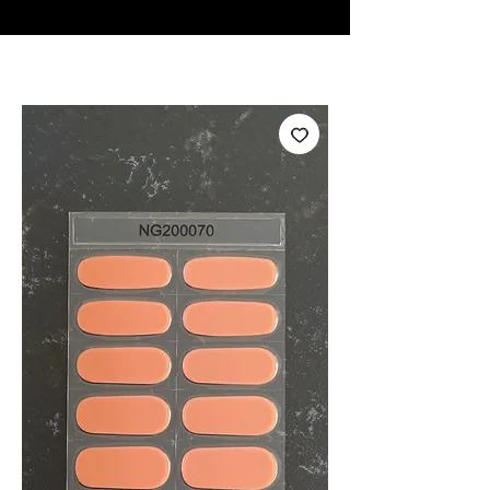
♥ Usando
IOSS
- Sem taxas de importação