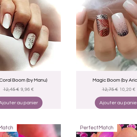
Aperçu rapide
Aperçu rapide
Coral Boom (by Manu)
Magic Boom (by Ari
Prix original
Prix promotionnel
Prix original
Prix pr
12,45 €
9,96 €
12,75 €
10,20 €
Ajouter au panier
Ajouter au panie
Match
PerfectMatch