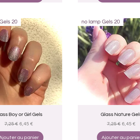
Gels 20
no lamp Gels 20
Aperçu rapide
Aperçu rapide
ass Boy or Girl Gels
Glass Nature Gel
Prix original
Prix promotionnel
Prix original
Prix pr
7,25 €
6,45 €
7,25 €
6,45 €
Ajouter au panier
Ajouter au panie