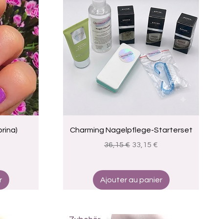
Aperçu rapide
rina)
Charming Nagelpflege-Starterset
omotionnel
Prix original
Prix promotionnel
36,15 €
33,15 €
r
Ajouter au panier