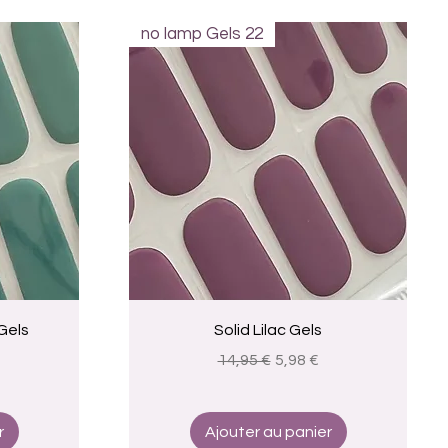
no lamp Gels 22
Aperçu rapide
Gels
Solid Lilac Gels
omotionnel
Prix original
Prix promotionnel
14,95 €
5,98 €
r
Ajouter au panier