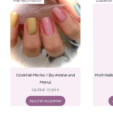
PerfectMatch
Zubehör
Aperçu rapide
Cocktail-Mix No.1 (by Ariane und
Profi-Nai
Manu)
Prix original
Prix promotionnel
12,75 €
10,84 €
Ajouter au panier