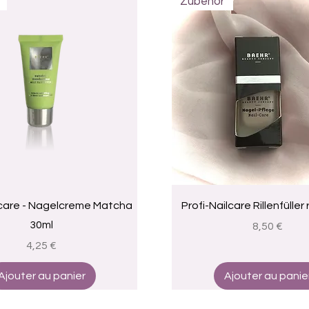
Zubehör
Aperçu rapide
Aperçu rapide
lcare - Nagelcreme Matcha
Profi-Nailcare Rillenfüller
30ml
Prix
8,50 €
Prix
4,25 €
Ajouter au panier
Ajouter au panie