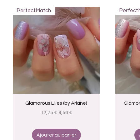
PerfectMatch
Perfect
Aperçu rapide
Glamorous Lilies (by Ariane)
Glamoro
Prix original
Prix promotionnel
12,75 €
9,56 €
Ajouter au panier