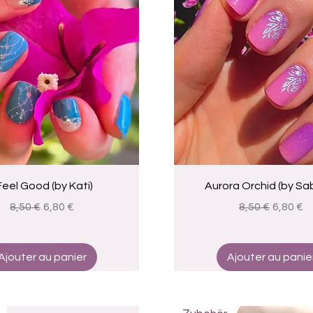
Aperçu rapide
Aperçu rapide
 Feel Good (by Kati)
Aurora Orchid (by Sab
Prix original
Prix promotionnel
Prix original
Prix pr
8,50 €
6,80 €
8,50 €
6,80 €
Ajouter au panier
Ajouter au panie