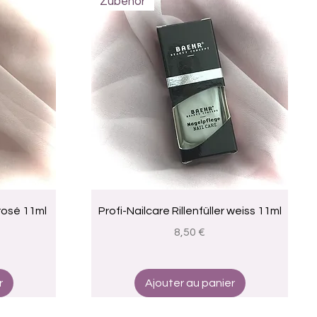
Zubehör
Aperçu rapide
 rosé 11ml
Profi-Nailcare Rillenfüller weiss 11ml
Prix
8,50 €
r
Ajouter au panier