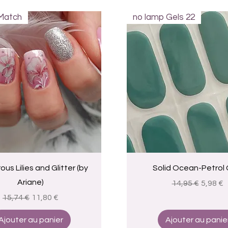
Match
no lamp Gels 22
Aperçu rapide
Aperçu rapide
us Lilies and Glitter (by
Solid Ocean-Petrol 
Ariane)
Prix original
Prix pr
14,95 €
5,98 €
Prix original
Prix promotionnel
15,74 €
11,80 €
Ajouter au panier
Ajouter au panie