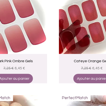
Aperçu rapide
Aperçu rapide
rk Pink Ombre Gels
Cateye Orange Ge
Prix original
Prix promotionnel
Prix original
Prix pr
7,25 €
6,45 €
7,25 €
6,45 €
Ajouter au panier
Ajouter au panie
Match
PerfectMatch