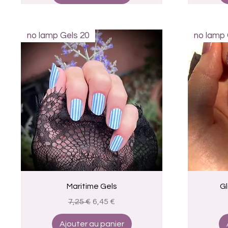
no lamp Gels 20
no lamp 
Aperçu rapide
Maritime Gels
Gl
Prix original
Prix promotionnel
7,25 €
6,45 €
Ajouter au panier