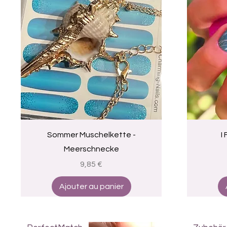
Aperçu rapide
Sommer Muschelkette -
I
Meerschnecke
Prix
9,85 €
Ajouter au panier