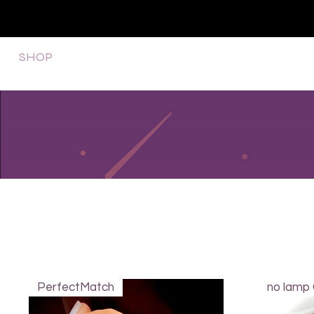
SHOP
NEU/NEW
GOTHIC-GIRL
NO LAM
PerfectMatch
no lamp 