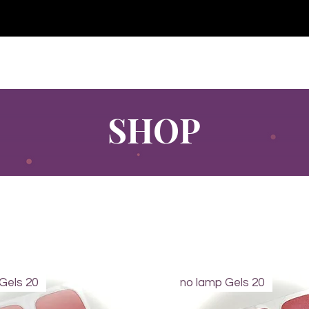
♥ Utilisation
d'IOSS
- Pas de frais d'importation
P GELS
OVERLAYS
UV FOLIEN
MEGASALE
SHOP
Gels 20
no lamp Gels 20