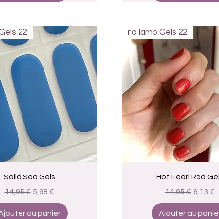
Gels 22
no lamp Gels 22
Aperçu rapide
Aperçu rapide
Solid Sea Gels
Hot Pearl Red Ge
Prix original
Prix promotionnel
Prix original
Prix pr
14,95 €
5,98 €
14,95 €
6,13 €
Ajouter au panier
Ajouter au panie