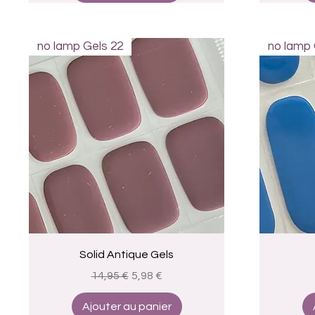
no lamp Gels 22
no lamp 
Aperçu rapide
Solid Antique Gels
Prix original
Prix promotionnel
14,95 €
5,98 €
Ajouter au panier