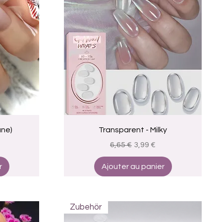
Aperçu rapide
ane)
Transparent - Milky
omotionnel
Prix original
Prix promotionnel
6,65 €
3,99 €
r
Ajouter au panier
Zubehör