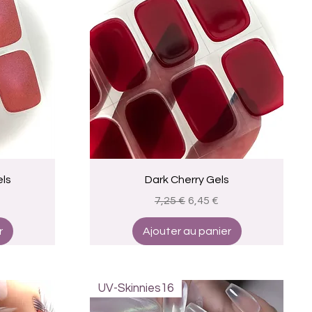
Aperçu rapide
ls
Dark Cherry Gels
omotionnel
Prix original
Prix promotionnel
7,25 €
6,45 €
r
Ajouter au panier
UV-Skinnies16