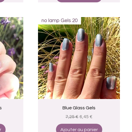
no lamp Gels 20
Aperçu rapide
s
Blue Glass Gels
omotionnel
Prix original
Prix promotionnel
7,25 €
6,45 €
r
Ajouter au panier