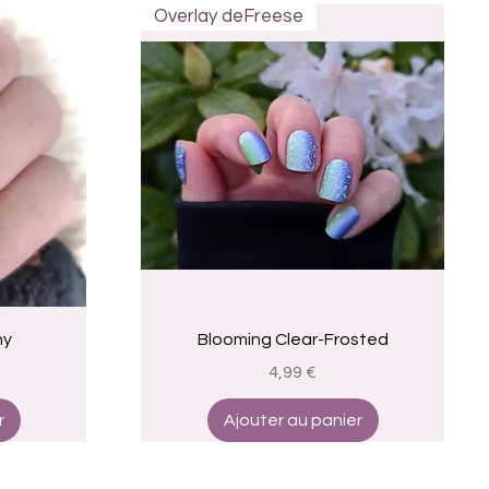
Overlay deFreese
Aperçu rapide
ny
Blooming Clear-Frosted
Prix
4,99 €
r
Ajouter au panier