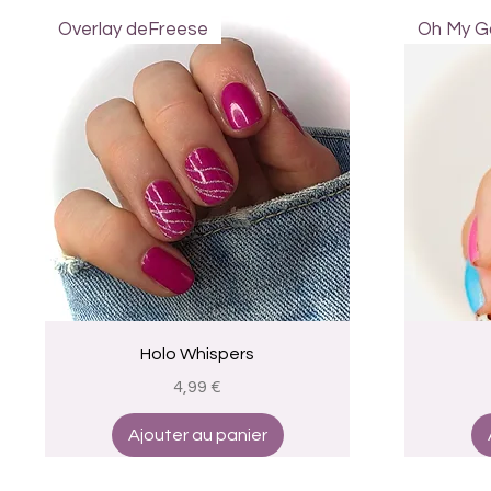
Overlay deFreese
Oh My Go
Aperçu rapide
Holo Whispers
Prix
4,99 €
Ajouter au panier