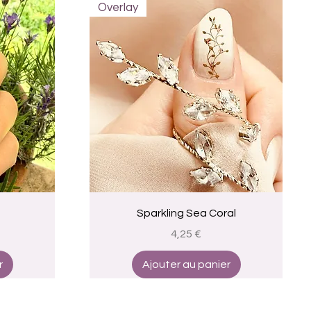
Overlay
Aperçu rapide
Sparkling Sea Coral
Prix
4,25 €
r
Ajouter au panier