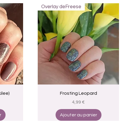
Overlay deFreese
Aperçu rapide
ilee)
Frosting Leopard
Prix
4,99 €
r
Ajouter au panier