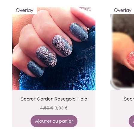
Overlay
Overlay
Aperçu rapide
Secret Garden Rosegold-Holo
Secr
Prix original
Prix promotionnel
4,50 €
3,83 €
Ajouter au panier