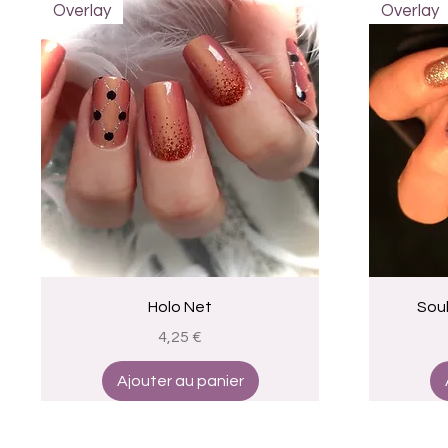
Overlay
Overlay
Aperçu rapide
Holo Net
Soul
Prix
4,25 €
Ajouter au panier