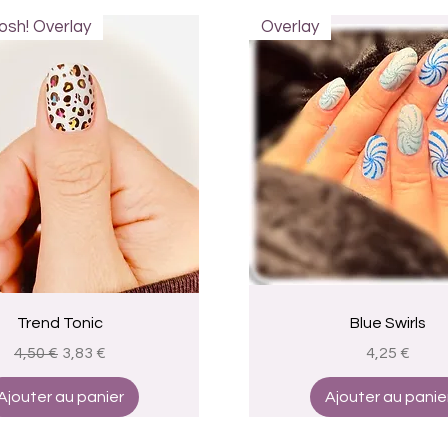
sh! Overlay
Overlay
Aperçu rapide
Aperçu rapide
Trend Tonic
Blue Swirls
Prix original
Prix promotionnel
Prix
4,50 €
3,83 €
4,25 €
Ajouter au panier
Ajouter au panie