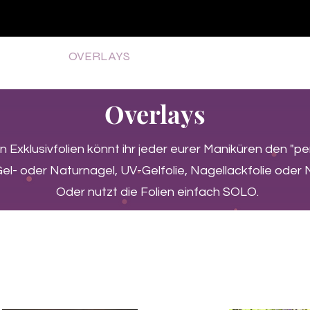
♥ Utilisation
d'IOSS
- Pas de frais d'importation
P GELS
OVERLAYS
UV FOLIEN
MEGASALE
Overlays
n Exklusivfolien könnt ihr jeder eurer Maniküren den "p
el- oder Naturnagel, UV-Gelfolie, Nagellackfolie oder 
Oder nutzt die Folien einfach SOLO.