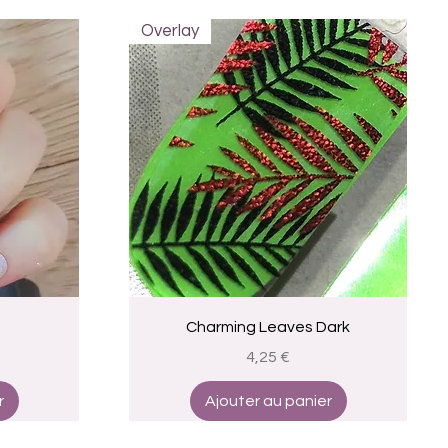
Overlay
Aperçu rapide
Charming Leaves Dark
Prix
4,25 €
r
Ajouter au panier