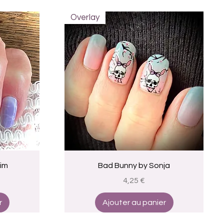
Overlay
Aperçu rapide
Kim
Bad Bunny by Sonja
Prix
4,25 €
r
Ajouter au panier