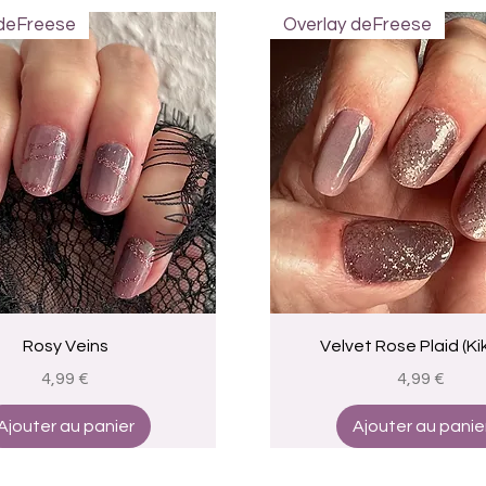
 deFreese
Overlay deFreese
Aperçu rapide
Aperçu rapide
Rosy Veins
Velvet Rose Plaid (Kik
Prix
Prix
4,99 €
4,99 €
Ajouter au panier
Ajouter au panie