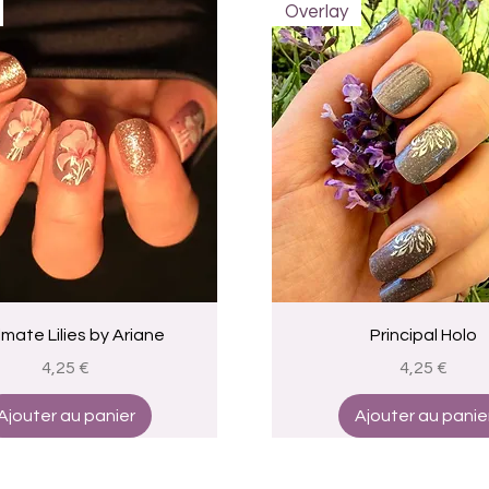
Overlay
Aperçu rapide
Aperçu rapide
mate Lilies by Ariane
Principal Holo
Prix
Prix
4,25 €
4,25 €
Ajouter au panier
Ajouter au panie