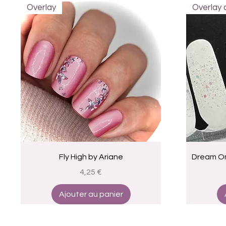
Overlay
Overlay
Aperçu rapide
Fly High by Ariane
Dream Om
Prix
4,25 €
Ajouter au panier