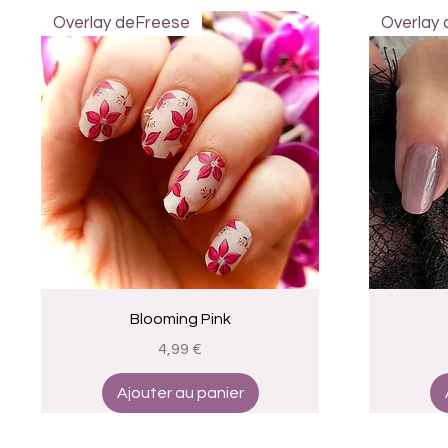
Overlay deFreese
Overlay
Aperçu rapide
Blooming Pink
Prix
4,99 €
Ajouter au panier