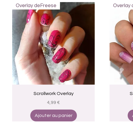
Overlay deFreese
Overlay
Aperçu rapide
Scrollwork Overlay
S
Prix
4,99 €
Ajouter au panier