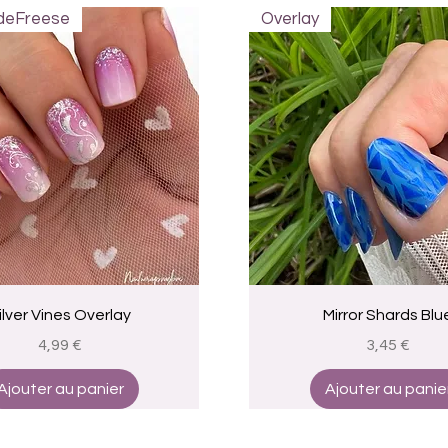
 deFreese
Overlay
Aperçu rapide
Aperçu rapide
ilver Vines Overlay
Mirror Shards Blu
Prix
Prix
4,99 €
3,45 €
Ajouter au panier
Ajouter au panie