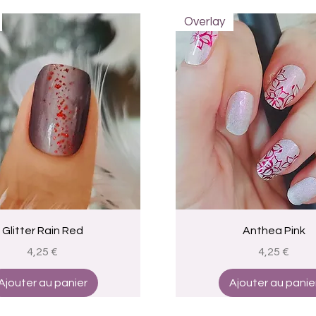
Overlay
Aperçu rapide
Aperçu rapide
Glitter Rain Red
Anthea Pink
Prix
Prix
4,25 €
4,25 €
Ajouter au panier
Ajouter au panie