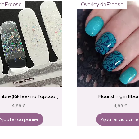
 deFreese
Overlay deFreese
Aperçu rapide
Aperçu rapide
bre (Kikilee- no Topcoat)
Flourishing in Ebo
Prix
Prix
4,99 €
4,99 €
Ajouter au panier
Ajouter au panie