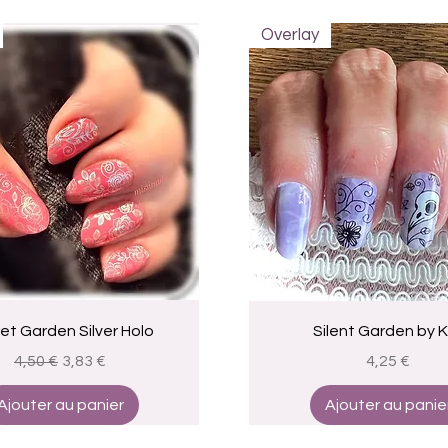
Overlay
Aperçu rapide
Aperçu rapide
et Garden Silver Holo
Silent Garden by 
Prix original
Prix promotionnel
Prix
4,50 €
3,83 €
4,25 €
Ajouter au panier
Ajouter au panie