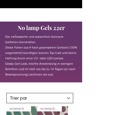
♥ Utilisation
d'IOSS
- Pas de frais d'importation
No lamp Gels 22er
Die verbesserte und wesentlich dünnere
Gelfolien-Generation.
Diese Folien aus 4-fach gepresstem Gellack (100%
vorgehärtet) benötigen keinen Top Coat und keine
Härtung durch eine UV- oder LED-Lampe.
Glossy Gel-Look, leichte Anwendung in wenigen
Schritten und ihr Halt von bis zu 14 Tagen (je nach
Beanspruchung) zeichnen sie aus.
no lamp Gels 22
no lamp Gels 22