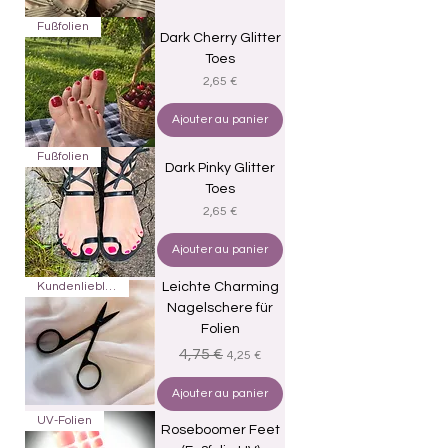
Fußfolien
Dark Cherry Glitter
Toes
Prix
2,65 €
Ajouter au panier
Fußfolien
Dark Pinky Glitter
Toes
Prix
2,65 €
Ajouter au panier
Kundenliebling
Leichte Charming
Nagelschere für
Folien
Prix original
Prix promotionnel
4,75 €
4,25 €
Ajouter au panier
UV-Folien
Roseboomer Feet