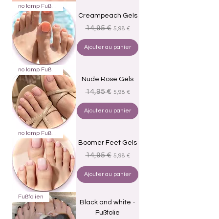
no lamp Fußfolien
Creampeach Gels
Prix original
Prix promotionnel
14,95 €
5,98 €
Ajouter au panier
no lamp Fußfolien
Nude Rose Gels
Prix original
Prix promotionnel
14,95 €
5,98 €
Ajouter au panier
no lamp Fußfolien
Boomer Feet Gels
Prix original
Prix promotionnel
14,95 €
5,98 €
Ajouter au panier
Fußfolien
Black and white -
Fußfolie