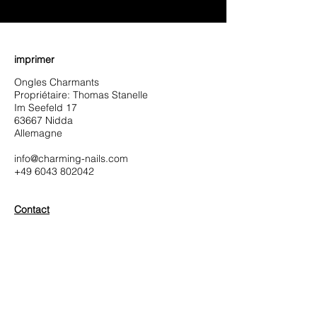
♥ Utilisation
d'IOSS
- Pas de frais d'importation
imprimer
Ongles Charmants
Propriétaire: Thomas Stanelle
Im Seefeld 17
63667 Nidda
Allemagne
info@charming-nails.com
+49 6043 802042
Contact
Kontakt
Charming-Nails
Thomas Stanelle