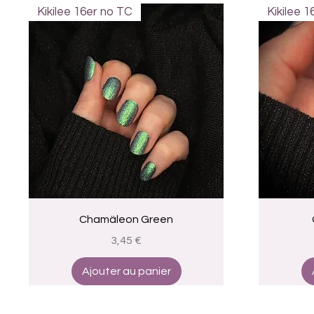
Kikilee 16er no TC
Kikilee 
Aperçu rapide
Chamäleon Green
Prix
3,45 €
Ajouter au panier