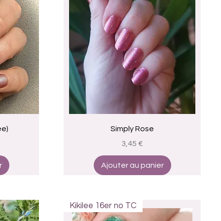
Aperçu rapide
ee)
Simply Rose
Prix
3,45 €
r
Ajouter au panier
Kikilee 16er no TC