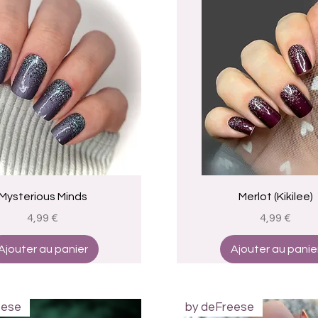
Aperçu rapide
Aperçu rapide
Mysterious Minds
Merlot (Kikilee)
Prix
Prix
4,99 €
4,99 €
Ajouter au panier
Ajouter au panie
eese
by deFreese