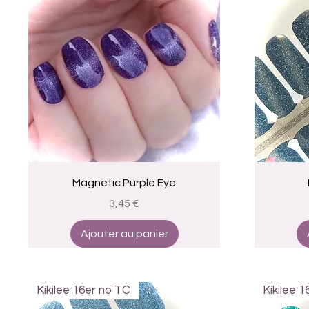
Aperçu rapide
Magnetic Purple Eye
Prix
3,45 €
Ajouter au panier
Kikilee 16er no TC
Kikilee 