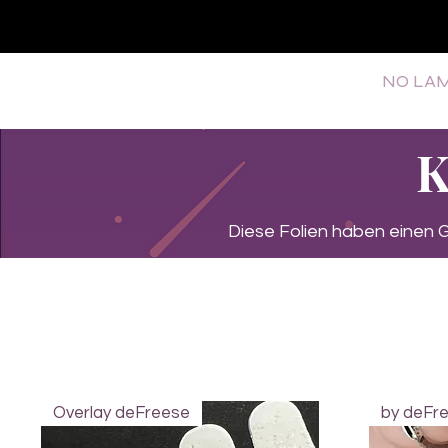
SHOP
NEU/NEW
GOTHIC-GIRL
NO LAM
K
Diese Folien haben einen
Overlay deFreese
by deFr