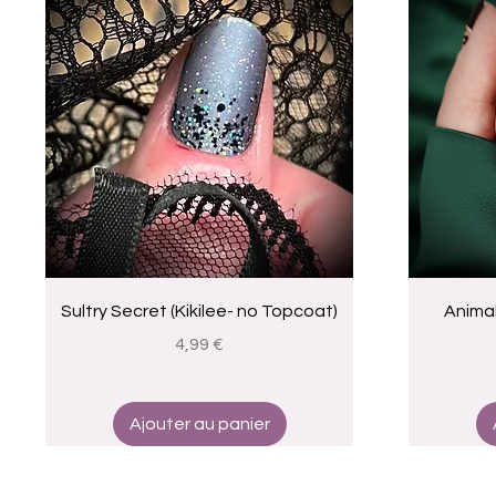
Aperçu rapide
Sultry Secret (Kikilee- no Topcoat)
Animal
Prix
4,99 €
Ajouter au panier