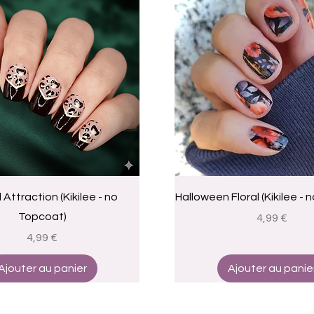
Aperçu rapide
Aperçu rapide
 Attraction (Kikilee - no
Halloween Floral (Kikilee -
Topcoat)
Prix
4,99 €
Prix
4,99 €
Ajouter au panier
Ajouter au panie