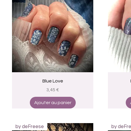
Aperçu rapide
Blue Love
Prix
3,45 €
Ajouter au panier
by deFreese
by deFr