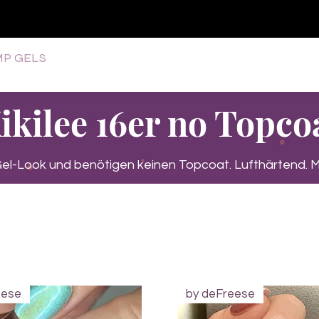
♥ Utilisation
d'IOSS
- Pas de frais d'importation
P GELS
OVERLAYS
UV FOLIEN
MEGASALE
ikilee 16er no Topco
 Gel-Look und benötigen keinen Topcoat. Lufthärtend
eese
by deFreese