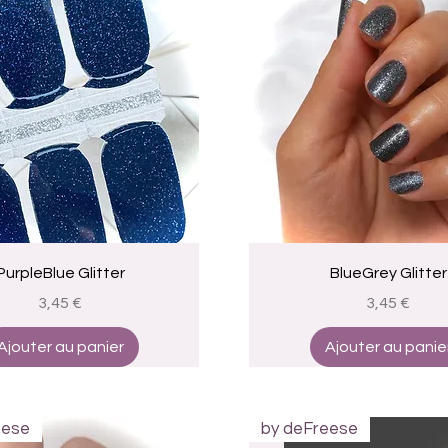
Aperçu rapide
Aperçu rapide
PurpleBlue Glitter
BlueGrey Glitter
Prix
Prix
3,45 €
3,45 €
Ajouter au panier
Ajouter au panie
eese
by deFreese