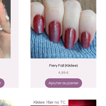
Aperçu rapide
Fiery Fall (Kikilee)
Prix
4,99 €
r
Ajouter au panier
Kikilee 16er no TC