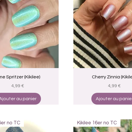
Aperçu rapide
Aperçu rapide
me Spritzer (Kikilee)
Cherry Zinnia (Kikil
Prix
Prix
4,99 €
4,99 €
Ajouter au panier
Ajouter au panie
16er no TC
Kikilee 16er no TC