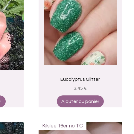
Aperçu rapide
Eucalyptus Glitter
Prix
3,45 €
r
Ajouter au panier
Kikilee 16er no TC