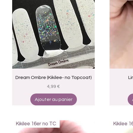
Aperçu rapide
Dream Ombre (Kikilee- no Topcoat)
Li
Prix
4,99 €
Ajouter au panier
Kikilee 16er no TC
Kikilee 