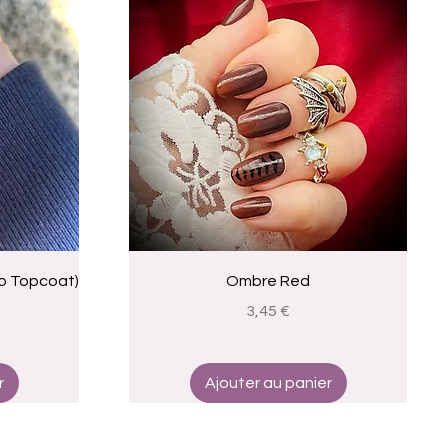
Aperçu rapide
 no Topcoat)
Ombre Red
Prix
3,45 €
r
Ajouter au panier