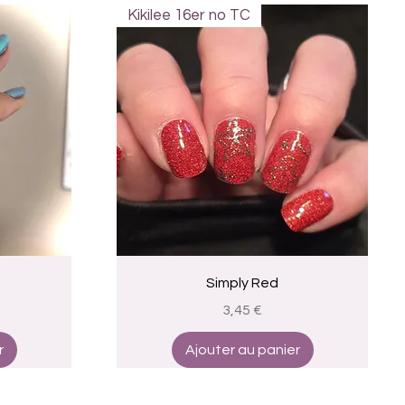
Kikilee 16er no TC
Aperçu rapide
Simply Red
Prix
3,45 €
r
Ajouter au panier