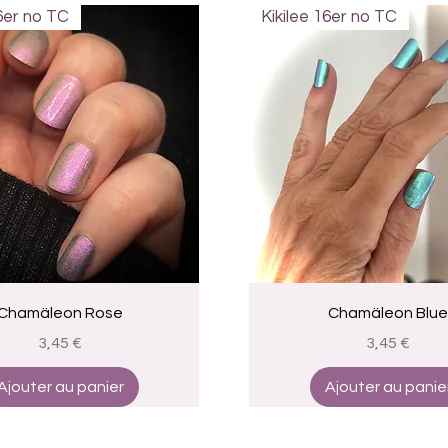
16er no TC
Kikilee 16er no TC
Aperçu rapide
Aperçu rapide
Chamäleon Rose
Chamäleon Blue
Prix
Prix
3,45 €
3,45 €
Ajouter au panier
Ajouter au panie