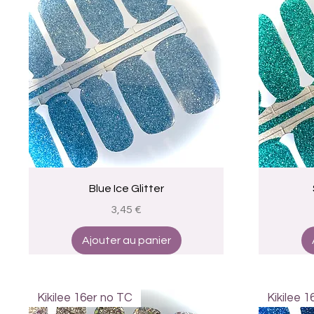
Aperçu rapide
Blue Ice Glitter
Prix
3,45 €
Ajouter au panier
Kikilee 16er no TC
Kikilee 