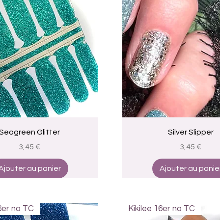
Aperçu rapide
Aperçu rapide
Seagreen Glitter
Silver Slipper
Prix
Prix
3,45 €
3,45 €
Ajouter au panier
Ajouter au panie
16er no TC
Kikilee 16er no TC