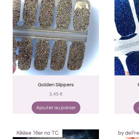
Aperçu rapide
Golden Slippers
Prix
3,45 €
Ajouter au panier
Kikilee 16er no TC
by deFr