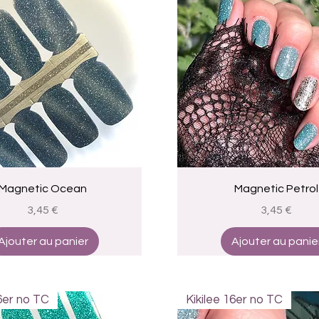
Aperçu rapide
Aperçu rapide
Magnetic Ocean
Magnetic Petrol
Prix
Prix
3,45 €
3,45 €
Ajouter au panier
Ajouter au panie
16er no TC
Kikilee 16er no TC