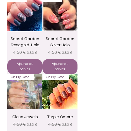
Secret Garden
Secret Garden
Rosegold-Holo
Silver Holo
Prix original
Prix promotionnel
Prix original
Prix promotionnel
4,50 €
4,50 €
3,83 €
3,83 €
Ajouter au
Ajouter au
panier
panier
Oh My Gosh!
Oh My Gosh!
Cloud Jewels
Turple Ombre
Prix original
Prix promotionnel
Prix original
Prix promotionnel
4,50 €
4,50 €
3,83 €
3,83 €