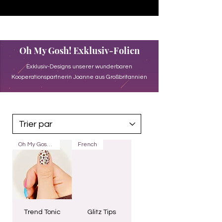
♥ Utilisation
d'IOSS
- Pas de frais d'importation
Oh My Gosh! Exklusiv-Folien
Exklusiv-Designs unserer wunderbaren
Kooperationspartnerin Joanne aus Großbritannien
Oh My Gosh! Overlay
French
Trend Tonic
Glitz Tips