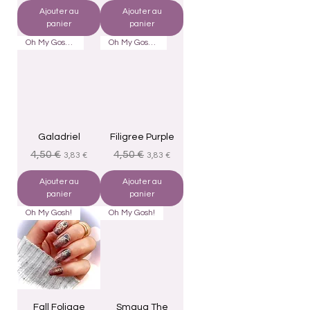
Ajouter au
Ajouter au
panier
panier
Oh My Gosh! Overlay
Oh My Gosh! Overlay
Galadriel
Filigree Purple
Prix original
Prix promotionnel
Prix original
Prix promotionnel
4,50 €
4,50 €
3,83 €
3,83 €
Ajouter au
Ajouter au
panier
panier
Oh My Gosh!
Oh My Gosh!
Fall Foliage
Smaug The