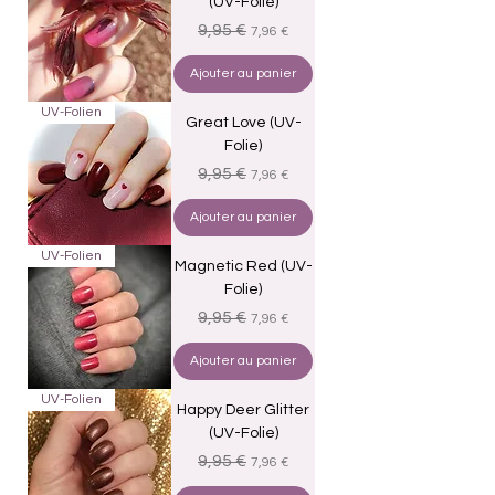
(UV-Folie)
Prix original
Prix promotionnel
9,95 €
7,96 €
Ajouter au panier
UV-Folien
Great Love (UV-
Folie)
Prix original
Prix promotionnel
9,95 €
7,96 €
Ajouter au panier
UV-Folien
Magnetic Red (UV-
Folie)
Prix original
Prix promotionnel
9,95 €
7,96 €
Ajouter au panier
UV-Folien
Happy Deer Glitter
(UV-Folie)
Prix original
Prix promotionnel
9,95 €
7,96 €