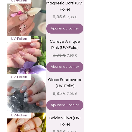
UV-Folien
Magnetic Dotti (UV-
Folie)
Prix original
Prix promotionnel
9,95 €
7,96 €
Ajouter au panier
UV-Folien
Cateye Antique
Pink (UV-Folie)
Prix original
Prix promotionnel
9,95 €
7,96 €
Ajouter au panier
UV-Folien
Glass Sundowner
(UV-Folie)
Prix original
Prix promotionnel
9,95 €
7,96 €
Ajouter au panier
UV-Folien
Golden Diva (UV-
Folie)
Prix original
Prix promotionnel
9,95 €