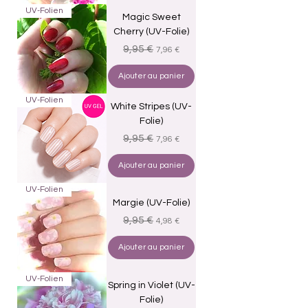
UV-Folien
Magic Sweet
Cherry (UV-Folie)
Prix original
Prix promotionnel
9,95 €
7,96 €
Ajouter au panier
UV-Folien
White Stripes (UV-
Folie)
Prix original
Prix promotionnel
9,95 €
7,96 €
Ajouter au panier
UV-Folien
Margie (UV-Folie)
Prix original
Prix promotionnel
9,95 €
4,98 €
Ajouter au panier
UV-Folien
Spring in Violet (UV-
Folie)