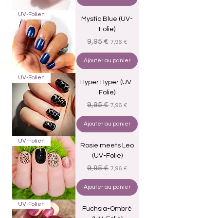
UV-Folien
Mystic Blue (UV-
Folie)
Prix original
Prix promotionnel
9,95 €
7,96 €
Ajouter au panier
UV-Folien
Hyper Hyper (UV-
Folie)
Prix original
Prix promotionnel
9,95 €
7,96 €
Ajouter au panier
UV-Folien
Rosie meets Leo
(UV-Folie)
Prix original
Prix promotionnel
9,95 €
7,96 €
Ajouter au panier
UV-Folien
Fuchsia-Ombré