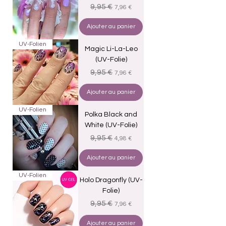
Prix original
Prix promotionnel
9,95 €
7,96 €
Ajouter au panier
UV-Folien
Magic Li-La-Leo
(UV-Folie)
Prix original
Prix promotionnel
9,95 €
7,96 €
Ajouter au panier
UV-Folien
Polka Black and
White (UV-Folie)
Prix original
Prix promotionnel
9,95 €
4,98 €
Ajouter au panier
UV-Folien
Holo Dragonfly (UV-
Folie)
Prix original
Prix promotionnel
9,95 €
7,96 €
Ajouter au panier