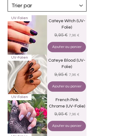
UV-Folien
Cateye Witch (UV-
Folie)
Prix original
Prix promotionnel
9,95 €
7,96 €
Ajouter au panier
UV-Folien
Cateye Blood (UV-
Folie)
Prix original
Prix promotionnel
9,95 €
7,96 €
Ajouter au panier
UV-Folien
French Pink
Chrome (UV-Folie)
Prix original
Prix promotionnel
9,95 €
7,96 €
Ajouter au panier