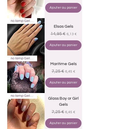
Ajouter au panier
no lamp Gels 22
Elsas Gels
Prix original
Prix promotionnel
14,95 €
6,13 €
Ajouter au panier
no lamp Gels 20
Maritime Gels
Prix original
Prix promotionnel
7,25 €
6,45 €
Ajouter au panier
no lamp Gels 20
Glass Boy or Girl
Gels
Prix original
Prix promotionnel
7,25 €
6,45 €
Ajouter au panier