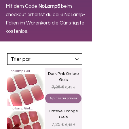
Mit dem Code
NoLamp6
beim
checkout erhältst du bei 6 NoLamp-
Folien im Warenkorb die Günstigste
kostenlos.
no lamp Gels 20
Dark Pink Ombre
Gels
Prix original
Prix promotionnel
7,25 €
6,45 €
Ajouter au panier
no lamp Gels 20
Cateye Orange
Gels
Prix original
Prix promotionnel
7,25 €
6,45 €