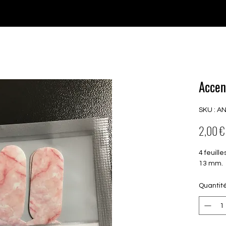
♥ Utilisation
d'IOSS
- Pas de frais d'importation
P GELS
OVERLAYS
UV FOLIEN
MEGASALE
Accen
SKU : A
2,00 €
4 feuill
13 mm.
Quantit