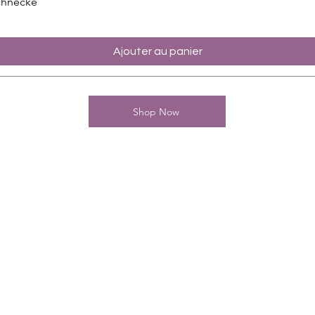
chnecke
Ajouter au panier
Shop Now
Kontakt
Charming-Nails
Thomas Stanelle
Im Seefeld 17
D-63667 Nidda