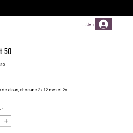
TREUEPROGRAMM
Mehr
Anmelden
t 50
N50
Prix
es de clous, chacune 2x 12 mm et 2x
é
*