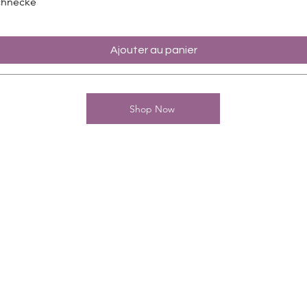
chnecke
Ajouter au panier
Shop Now
Kontakt
Charming-Nails
Thomas Stanelle
Im Seefeld 17
D-63667 Nidda