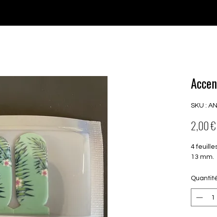
♥ Utilisation
d'IOSS
- Pas de frais d'importation
P GELS
OVERLAYS
UV FOLIEN
MEGASALE
Accen
SKU : A
2,00 €
4 feuill
13 mm.
Quantit