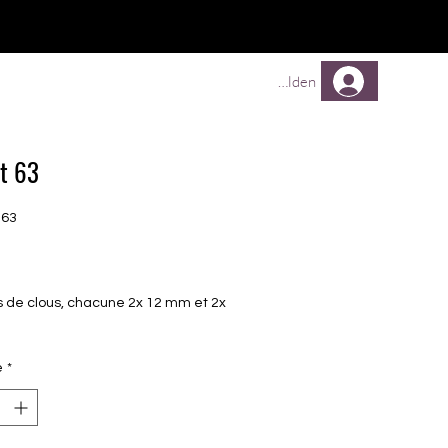
TREUEPROGRAMM
Mehr
Anmelden
t 63
N63
Prix
es de clous, chacune 2x 12 mm et 2x
é
*