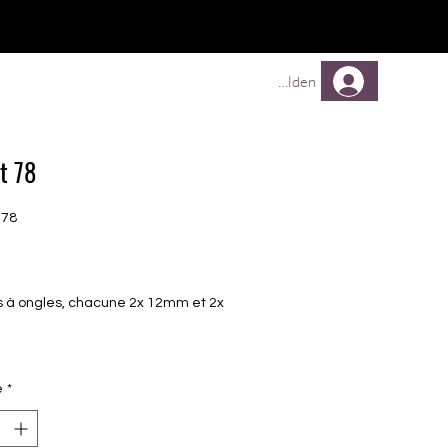
TREUEPROGRAMM
Mehr
Anmelden
t 78
N78
Prix
es à ongles, chacune 2x 12mm et 2x
é
*