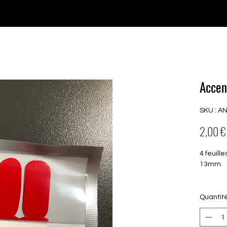
♥ Utilisation
d'IOSS
- Pas de frais d'importation
P GELS
OVERLAYS
UV FOLIEN
MEGASALE
Accen
SKU : A
2,00 €
4 feuill
13mm.
Quantit