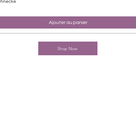
chnecke
Ajouter au panier
Shop Now
Kontakt
Charming-Nails
Thomas Stanelle
Im Seefeld 17
D-63667 Nidda