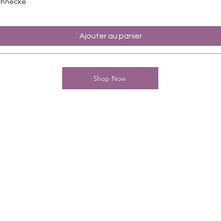
chnecke
Ajouter au panier
Shop Now
Kontakt
Charming-Nails
Thomas Stanelle
Im Seefeld 17
D-63667 Nidda