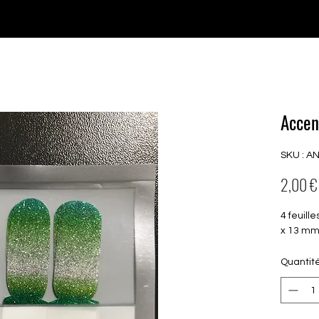
♥ Utilisation
d'IOSS
- Pas de frais d'importation
P GELS
OVERLAYS
UV FOLIEN
MEGASALE
Accen
SKU : A
2,00 €
4 feuill
x 13 m
Quantit