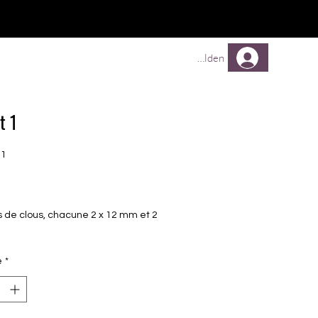
TREUEPROGRAMM
Mehr
Anmelden
t 1
N1
Prix
es de clous, chacune 2 x 12 mm et 2
m
é
*