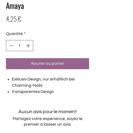
Amaya
Prix
4,25 €
Quantité
*
Ajouter au panier
Exklusiv Design, nur erhältlich bei
Charming-Nails
transparentes Design
16 selbstklebende Nagelfolien
von unterschiedlicher Grösse (8.4mm –
16.5mm)
Aucun avis pour le moment
Für alle Nägel geeignet
Partagez votre expérience, soyez le
Halten bis zu 14 Tage
premier à laisser un avis.
Farbe: Silber, Overlay