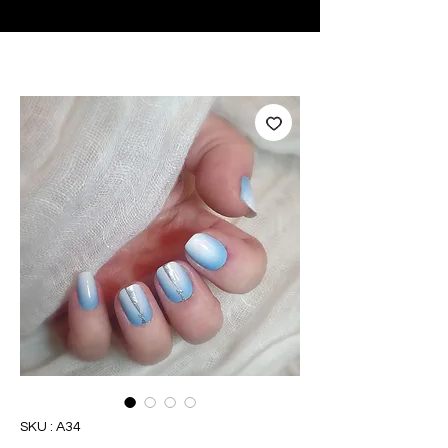
♥ Utilisation
d'IOSS
- Pas de frais d'importation
SKU : A34