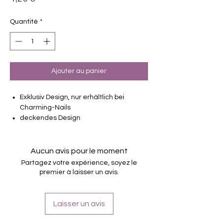
Quantité
*
Ajouter au panier
Exklusiv Design, nur erhältlich bei
Charming-Nails
deckendes Design
16 selbstklebende Nagelfolien
von unterschiedlicher Grösse (8.4mm –
16.5mm)
Aucun avis pour le moment
Für alle Nägel geeignet
Partagez votre expérience, soyez le
Halten bis zu 14 Tage
premier à laisser un avis.
Farbe: Schwarz, Lila, Glittersparkle
Laisser un avis