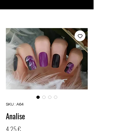
♥ Utilisation
d'IOSS
- Pas de frais d'importation
SKU : A64
Analise
Prix
4,25 €