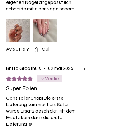
eigenen Nagel angepasst (ich
schneide mit einer Nagelschere
überstehende Folie entlang des
Nagelrands ab, dann muss ich
auch weniger nachfeilen).
Sie halten nicht nur sehr gut auf
klarem Base-Lack, sondern auch
auf Farbnagellacken, was noch
Avis utile ?
Oui
mehr individuelle Styles ermöglicht.
Das Bild ist 5 Tage nach Ankleben
entstanden, . Ich bin sehr zufrieden
Britta Groothuis
•
02 mai 2025
😊👍
Noté 5 sur 5.
Vérifié
Super Folien
Ganz toller Shop! Die erste
Lieferung kam nicht an. Sofort
würde Ersatz geschickt. Mit dem
Ersatz kam dann die erste
Lieferung ☺️