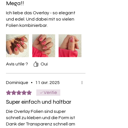
Mega!!
Ich liebe das Overlay - so elegant
und edel. Und dabei mit so vielen
Folien kombinierbar.
Avis utile ?
Oui
Dominique
•
11 avr. 2025
Noté 5 sur 5.
Vérifié
Super einfach und haltbar
Die Overlay Folien sind super
schnell zu kleben und die Form ist
Dank der Transparenz schnell am