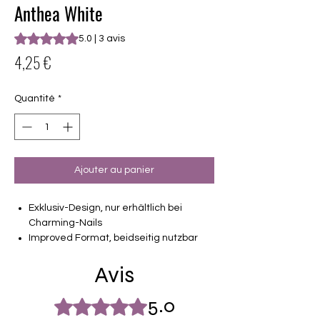
Anthea White
La note est de 5.0 sur cinq étoiles selon 3 avis
5.0 | 3 avis
Prix
4,25 €
Quantité
*
Ajouter au panier
Exklusiv-Design, nur erhältlich bei
Charming-Nails
Improved Format, beidseitig nutzbar
Overlay
Avis
16 selbstklebende Nagelfolien
von unterschiedlicher Grösse (8.4mm –
16.5mm)
5.0
Noté 5 sur 5.
Für alle Nägel geeignet