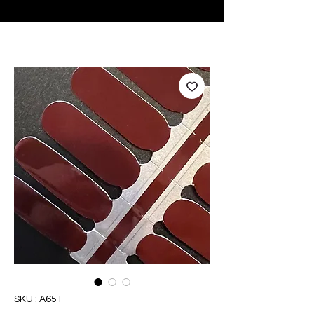
♥ Utilisation
d'IOSS
- Pas de frais d'importation
SKU : A651