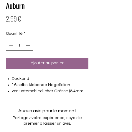
Auburn
Prix
2,99 €
Quantité
*
Ajouter au panier
Deckend
16 selbstklebende Nagelfolien
von unterschiedlicher Grösse (8.4mm –
16.5mm)
Für alle Nägel geeignet
Halten bis zu 14 Tage
Aucun avis pour le moment
Farbe: dunkles Rotbraun
Partagez votre expérience, soyez le
premier à laisser un avis.