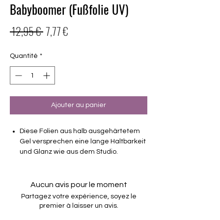
Babyboomer (Fußfolie UV)
Prix
Prix
 12,95 € 
7,77 €
original
promotionnel
Quantité
*
Ajouter au panier
Diese Folien aus halb ausgehärtetem
Gel versprechen eine lange Haltbarkeit
und Glanz wie aus dem Studio.
Haltbarkeit 3-4 Wochen ohne Macken
brauchen keinen Unter- oder Überlack
Aucun avis pour le moment
müssen unter der Lampe ausgehärtet
Partagez votre expérience, soyez le
werden
premier à laisser un avis.
verwendbar für Füsse