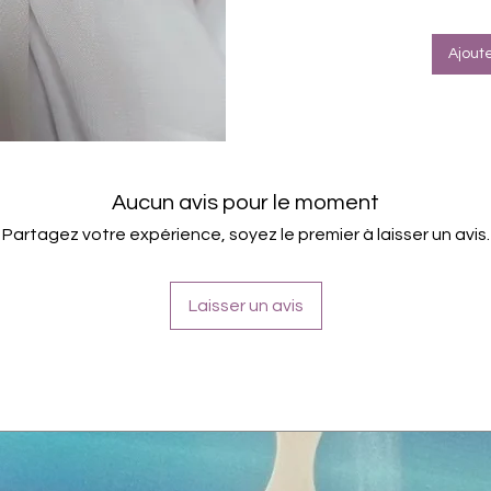
von 
Für a
Halte
Ajout
Aucun avis pour le moment
Partagez votre expérience, soyez le premier à laisser un avis.
Laisser un avis