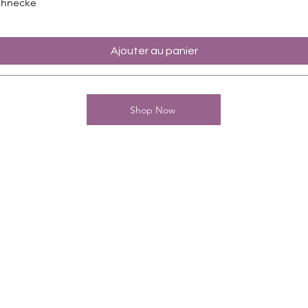
chnecke
Ajouter au panier
Shop Now
Kontakt
Charming-Nails
Thomas Stanelle
Im Seefeld 17
D-63667 Nidda