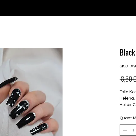
♥ Utilisation
d'IOSS
- Pas de frais d'importation
P GELS
OVERLAYS
UV FOLIEN
MEGASALE
Black
SKU : A
 8,50 €
Tolle K
Helena.
Hol dir 
zusamme
Exklu
Quantit
Char
selb