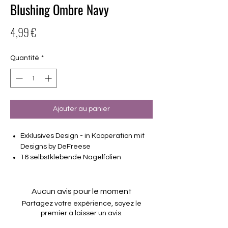
Blushing Ombre Navy
Prix
4,99 €
Quantité
*
Ajouter au panier
Exklusives Design - in Kooperation mit
Designs by DeFreese
16 selbstklebende Nagelfolien
von unterschiedlicher Grösse (8.4mm –
16.5mm)
Für alle Nägel geeignet
Aucun avis pour le moment
Halten bis zu 14 Tage
Partagez votre expérience, soyez le
Farbe: Blau, Ombre, Roségold-Metallic,
premier à laisser un avis.
MATT