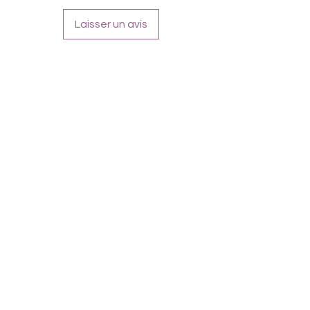
Inhaltsstoffe:
Laisser un avis
Polyacrylic Acid, Polyurethane, Cellulose
Acetate Butyrate, Adipic Acid/Neopentyl,
Glycol/Trimellitic, Anhydride Copolymer,
Triethyl Citrate, Butyl Acetate, Ethyl
Acetate