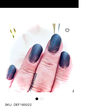
♥ Utilisation
d'IOSS
- Pas de frais d'importation
SKU : DEF160022