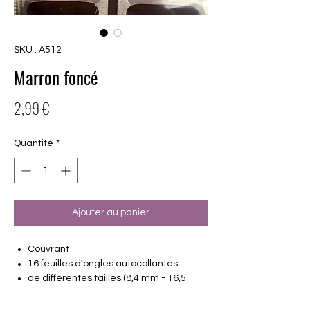
SKU : A512
Marron foncé
Prix
2,99 €
Quantité
*
Ajouter au panier
Couvrant
16 feuilles d'ongles autocollantes
de différentes tailles (8,4 mm - 16,5
mm)
Convient à tous les ongles