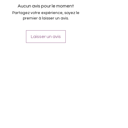
Tenir jusqu'à 14 jours
Aucun avis pour le moment
Partagez votre expérience, soyez le
premier à laisser un avis.
Laisser un avis