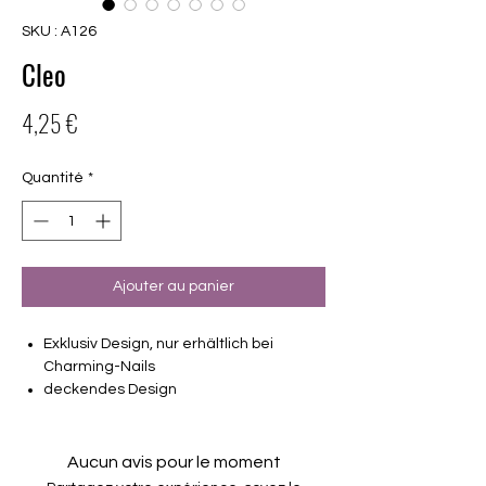
SKU : A126
Cleo
Prix
4,25 €
Quantité
*
Ajouter au panier
Exklusiv Design, nur erhältlich bei
Charming-Nails
deckendes Design
16 selbstklebende Nagelfolien
von unterschiedlicher Grösse (8.4mm –
16.5mm)
Aucun avis pour le moment
Für alle Nägel geeignet