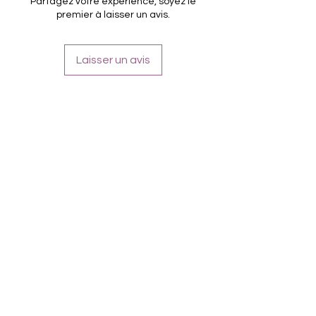
Partagez votre expérience, soyez le
Halten bis zu 14 Tage
premier à laisser un avis.
Farbe: Schwarz, Silber, Glitter
Laisser un avis