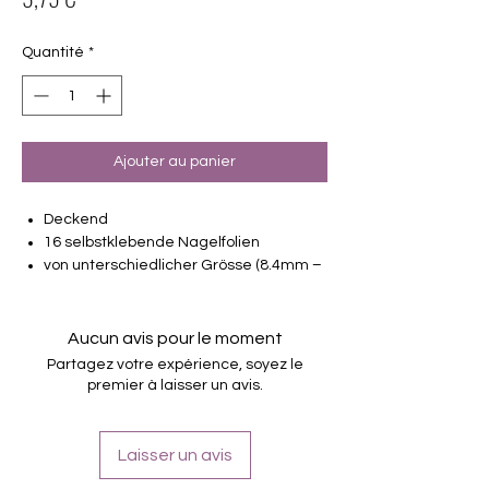
Quantité
*
Ajouter au panier
Deckend
16 selbstklebende Nagelfolien
von unterschiedlicher Grösse (8.4mm –
16.5mm)
Für alle Nägel geeignet
Halten bis zu 14 Tage
Aucun avis pour le moment
Farbe: Blau, Grün, Rosa, Blau, Orange,
Partagez votre expérience, soyez le
Pink
premier à laisser un avis.
Tragefotos zeigen teilweise
Kombinationen
Laisser un avis