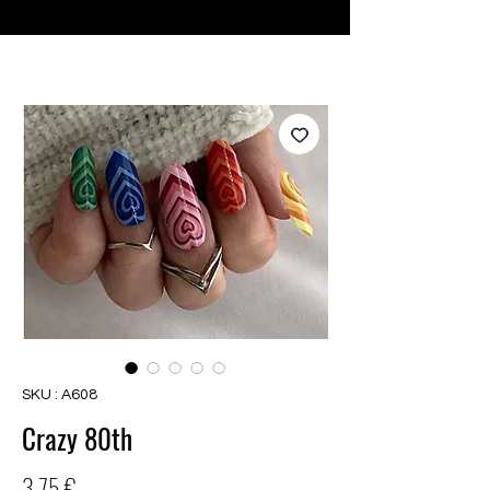
♥ Utilisation
d'IOSS
- Pas de frais d'importation
SKU : A608
Crazy 80th
Prix
3,75 €