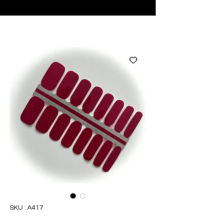
♥ Utilisation
d'IOSS
- Pas de frais d'importation
SKU : A417