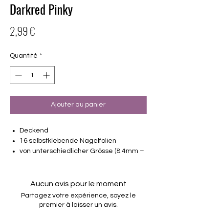
Darkred Pinky
Prix
2,99 €
Quantité
*
Ajouter au panier
Deckend
16 selbstklebende Nagelfolien
von unterschiedlicher Grösse (8.4mm –
16.5mm)
Für alle Nägel geeignet
Halten bis zu 14 Tage
Aucun avis pour le moment
Farbe: Rot, Pink, Fuchsia
Partagez votre expérience, soyez le
premier à laisser un avis.