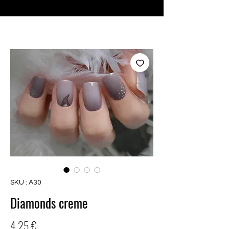
♥ Utilisation
d'IOSS
- Pas de frais d'importation
SKU : A30
Diamonds creme
Prix
4,25 €