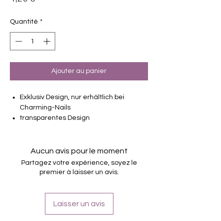
Quantité
*
Ajouter au panier
Exklusiv Design, nur erhältlich bei
Charming-Nails
transparentes Design
16 selbstklebende Nagelfolien
von unterschiedlicher Grösse (8.4mm –
16.5mm)
Aucun avis pour le moment
Für alle Nägel geeignet
Partagez votre expérience, soyez le
Halten bis zu 14 Tage
premier à laisser un avis.
Farbe: Cremeglitter, Overlay
Laisser un avis