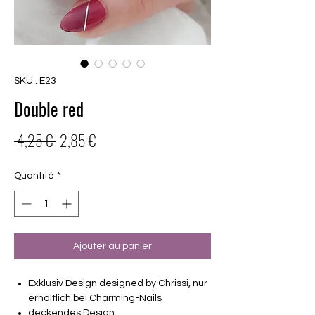
SKU : E23
Double red
Prix
Prix
 4,25 € 
2,85 €
original
promotionnel
Quantité
*
Ajouter au panier
Exklusiv Design designed by Chrissi, nur
erhältlich bei Charming-Nails
deckendes Design