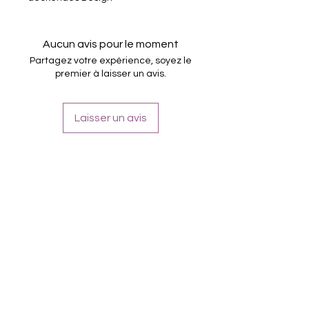
16 selbstklebende Nagelfolien
von unterschiedlicher Grösse (8.4mm –
16.5mm)
Aucun avis pour le moment
Für alle Nägel geeignet
Partagez votre expérience, soyez le
Halten bis zu 14 Tage
premier à laisser un avis.
Farbe: Rot, Beerenrot, Metallic-
Silberrand
Laisser un avis