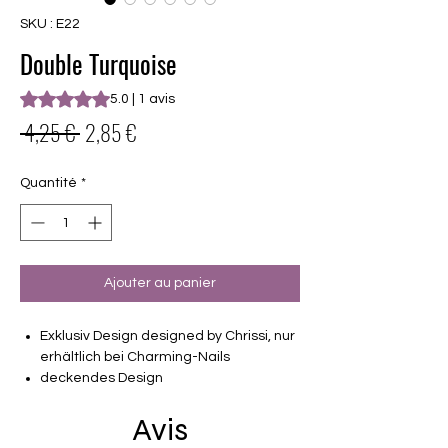
SKU : E22
Double Turquoise
La note est de 5.0 sur cinq étoiles selon 1 avis
5.0 | 1 avis
Prix
Prix
 4,25 € 
2,85 €
original
promotionnel
Quantité
*
Ajouter au panier
Exklusiv Design designed by Chrissi, nur
erhältlich bei Charming-Nails
deckendes Design
16 selbstklebende Nagelfolien
Avis
von unterschiedlicher Grösse (8.4mm –
16.5mm)