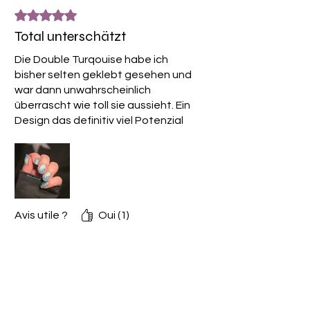
Noté 5 sur 5.
Total unterschätzt
Die Double Turqouise habe ich
bisher selten geklebt gesehen und
war dann unwahrscheinlich
überrascht wie toll sie aussieht. Ein
Design das definitiv viel Potenzial
hat und in Kombination mit Overlay
und/oder Glitter ein wirklicher
Hingucker ist.
Avis utile ?
Oui (1)