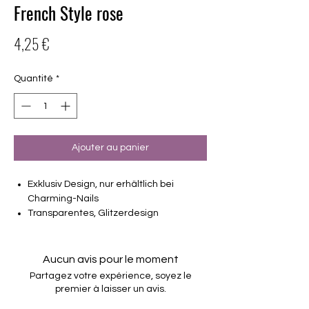
French Style rose
Prix
4,25 €
Quantité
*
Ajouter au panier
Exklusiv Design, nur erhältlich bei
Charming-Nails
Transparentes, Glitzerdesign
16 selbstklebende Nagelfolien
von unterschiedlicher Grösse (8.4mm –
16.5mm)
Aucun avis pour le moment
Für alle Nägel geeignet
Partagez votre expérience, soyez le
Halten bis zu 14 Tage
premier à laisser un avis.
Farbe: Rose, French, Glitter