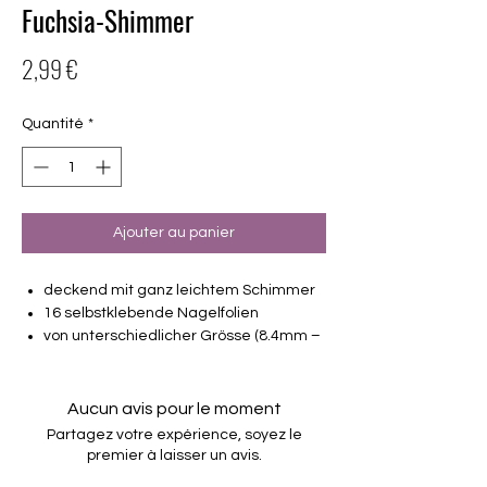
Fuchsia-Shimmer
Prix
2,99 €
Quantité
*
Ajouter au panier
deckend mit ganz leichtem Schimmer
16 selbstklebende Nagelfolien
von unterschiedlicher Grösse (8.4mm –
16.5mm)
Für alle Nägel geeignet
Halten bis zu 14 Tage
Aucun avis pour le moment
Farbe: Fuchsia, Pink, leichter Schimmer
Partagez votre expérience, soyez le
premier à laisser un avis.