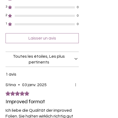
3
0
2
0
1
0
Laisser un avis
Toutes les étoiles, Les plus
pertinents
1 avis
Stina
•
03 janv. 2025
Noté 5 sur 5.
Improved format
Ich liebe die Qualität der improved
Folien. Sie halten wirklich richtig gut