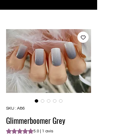
♥ Utilisation
d'IOSS
- Pas de frais d'importation
SKU : A86
Glimmerboomer Grey
La note est de 5.0 sur cinq étoiles sur la base de 1 avis
5.0 | 1 avis